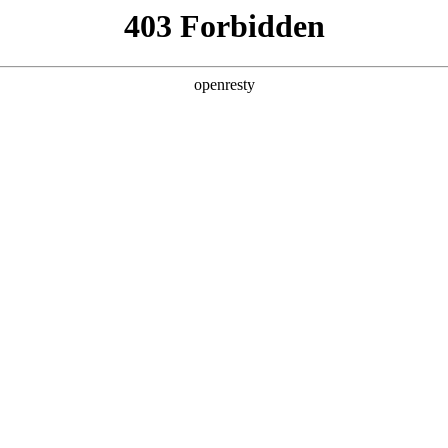
企业业务
个人业务
了解我们
投资者
件
>
生物检测
物检测
mg·人生就是博研发的生物检测产品具有微型化、集成化、自动
EN
Global
监测、司法鉴定等领域。